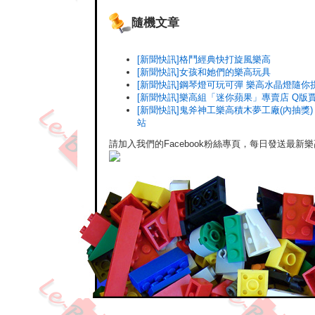
隨機文章
[新聞快訊]格鬥經典快打旋風樂高
[新聞快訊]女孩和她們的樂高玩具
[新聞快訊]鋼琴燈可玩可彈 樂高水晶燈隨你
[新聞快訊]樂高組「迷你蘋果」專賣店 Q版
[新聞快訊]鬼斧神工樂高積木夢工廠(內抽獎) 
站
請加入我們的Facebook粉絲專頁，每日發送最新