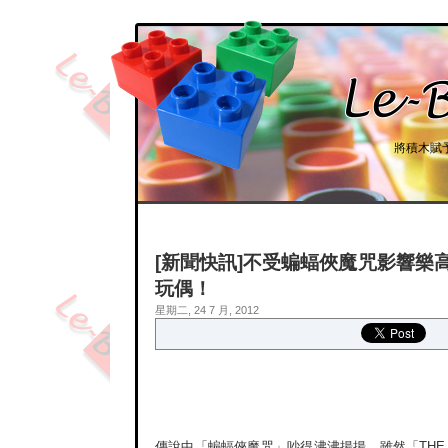
將積木賦
[新聞快訊]不受蝙蝠俠魔咒影響樂
玩偶！
星期二, 24 7 月, 2012
傳說中「蝙蝠俠魔咒」吵得沸沸揚揚，雖然「THE DAR