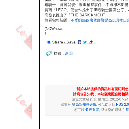
暗騎士，首播就發生嚴重槍擊事件，不過卻不影響
具商「LEGO」便合作推出了黑暗騎士樂高公仔
高發表推出了「THE DARK KNIGHT…
觀看完整新聞：
不受蝙蝠俠魔咒影響樂高玩具推出
(NOWnews
)
標籤：
新聞
關於本站提供的資訊如有侵犯到您
請寫信告知我，本站願意配合將相關
這篇文章發表 於 星期二, 2012-07-24 at
歸類於
樂高新知與好康
. 可以從這個
RSS 2.0
您可以
發表迴響
, 或從您的網誌
引