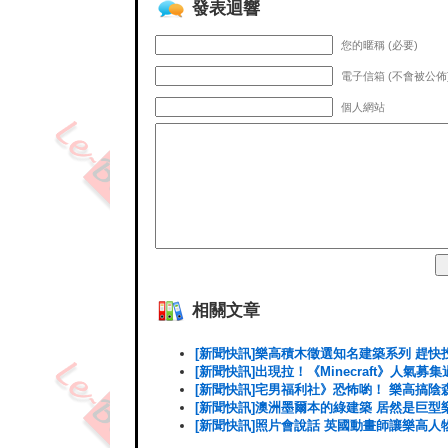
發表迴響
您的暱稱 (必要)
電子信箱 (不會被公佈)
個人網站
相關文章
[新聞快訊]樂高積木徵選知名建築系列 趕快投
[新聞快訊]出現拉！《Minecraft》人氣募
[新聞快訊]宅男福利社》恐怖喲！ 樂高搞
[新聞快訊]澳洲墨爾本的綠建築 居然是巨型
[新聞快訊]照片會說話 英國動畫師讓樂高人