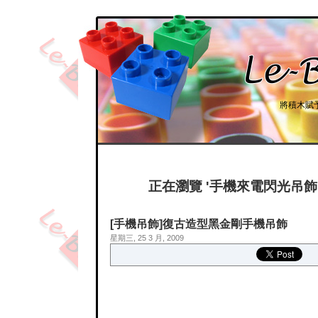
將積木賦
正在瀏覽 '手機來電閃光吊飾
[手機吊飾]復古造型黑金剛手機吊飾
星期三, 25 3 月, 2009