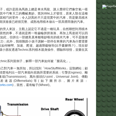
子，或許是因為馬路上總是車水馬龍、讓人覺得它們像空氣一樣
其中巧奪天工的機械奧妙。查詢Wiki上才發現，原來人類在這種
當精巧的零件；令人訝異的不只是現實中的汽車，而是樂高積木
期演進後已經很完整、成熟地用積木做出一部具體而微的汽車。
的旁人來說，主觀上認定它不過是一種玩具，自然聯想到用積木
當然的事，不過就是將一堆齒輪拼拼湊湊、再加上馬達就可以四
的確如此，但拼出一部媲美真車般唯妙唯肖的積木汽車，可不是隨便
註2)；此外，我很難跟小孩子講解一部停在車庫的汽車為什麼需要
及如何轉彎、加速、爬坡、越過障礙物等(比手畫腳嗎？)，現在卻
小朋友透過Technic系列積木親身操作、體驗和領悟，並樂在其
chnic系列當例子，解釋一部汽車如何被「樂高化」。
己對汽車一無所知，所以找到「HowStuffWorks」這類網站；顧
楚地列出一部汽車能向前跑所需要的系統：引擎(Engines)、離
箱(Transmission)、萬向接頭(U-joint，Universal Joint)、傳動
ft)、差速器(Differnetials)等(如下圖所示，圖片來源：
works.com
)，當然，還有輪子(Wheel)。