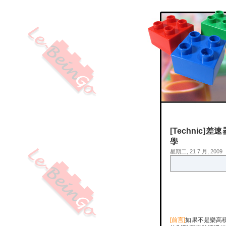
[Technic]差
學
星期二, 21 7 月, 2009
[前言]
如果不是樂高積