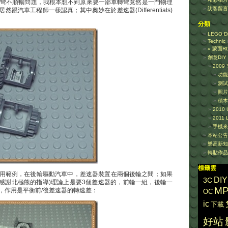
轉彎不順暢問題，我根本想不到原來要一部車轉彎竟然是一門物理
訪客留言
跟汽車工程師一樣認真；其中奧妙在於差速器(Differentials)
分類
LEGO Dig
Technic
(
» 蒙面R
創意DIY
200
功能
測試
照片
積木
2010
201
手機來
本站公告
樂高新知
轉貼作品
標籤雲
用範例，在後輪驅動汽車中，差速器裝置在兩個後輪之間；如果
DIY
3C
下感謝北極熊的指導)理論上是要3個差速器的，前輪一組，後輪一
MP
，作用是平衡前/後差速器的轉速差：
OC
ic
下載
好站