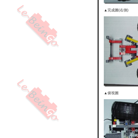
▲完成圖(右側)
▲俯視圖