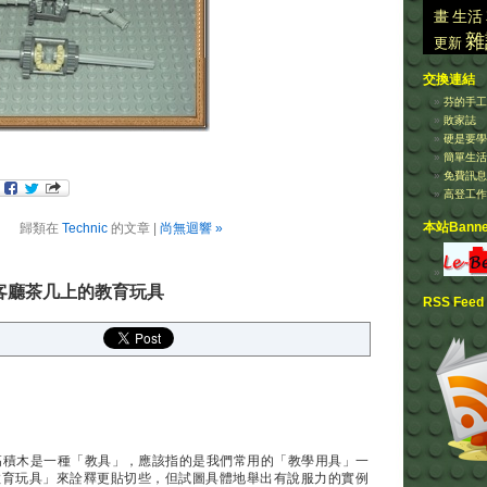
畫
生活
雜
更新
交換連結
芬的手工
敗家誌
硬是要學
簡單生活Ea
免費訊息
高登工作
本站Banne
歸類在
Technic
的文章 |
尚無迴響 »
]放在客廳茶几上的教育玩具
RSS Feed
提過樂高積木是一種「教具」，應該指的是我們常用的「教學用具」一
教育玩具」來詮釋更貼切些，但試圖具體地舉出有說服力的實例