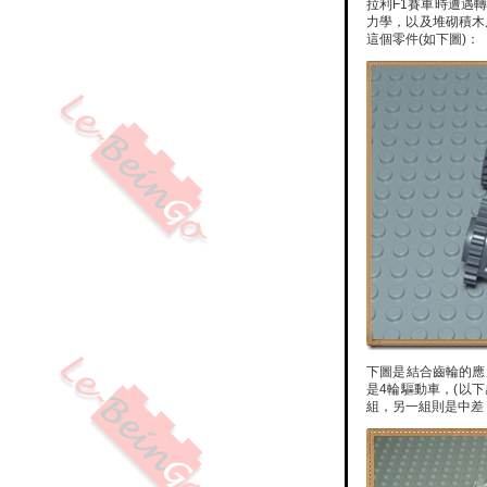
拉利F1賽車時遭遇
力學，以及堆砌積木居然
這個零件(如下圖)：
下圖是結合齒輪的應
是4輪驅動車，(以
組，另一組則是中差