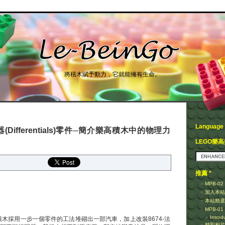
將積木賦予動力，它就能擁有生命。
Language
速器(Differentials)零件─簡介樂高積木中的物理力
LEGO樂
推薦 *
MPB-0
加入本站
本站精選
MPB-0
Introd
木採用一步一個零件的工法堆砌出一部汽車，加上改裝8674-法
精彩相片