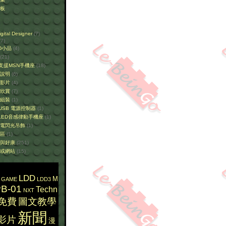
板
ital Designer
(7)
7)
D小品
(4)
(21)
9 支援MSN手機座
(18)
說明
(6)
影片
(4)
欣賞
(7)
組裝
(1)
 USB 電源控制器
(1)
1 LED音感律動手機座
(1)
電閃光吊飾
(1)
區
(1)
與好康
(251)
或網站
(15)
LDD
M
GAME
LDD3
B-01
Techn
NXT
免費
圖文教學
新聞
影片
漫