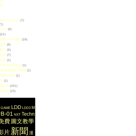
板
ital Designer
(7)
7)
D小品
(4)
(21)
9 支援MSN手機座
(18)
說明
(6)
影片
(4)
欣賞
(7)
組裝
(1)
 USB 電源控制器
(1)
1 LED音感律動手機座
(1)
電閃光吊飾
(1)
區
(1)
與好康
(251)
或網站
(15)
LDD
M
GAME
LDD3
B-01
Techn
NXT
免費
圖文教學
新聞
影片
漫