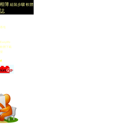
相簿
組裝步驟
軟體
誌
香皂
sylife
軟體下載
室
r