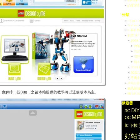
訪客留言
分類
LEGO Dig
Technic
(
» 蒙面R
創意DIY
200
功能
測試
照片
積木
2010
201
手機來
本站公告
樂高新知
能，也解掉一些Bug，之後本站提供的教學將以這個版本為主。
轉貼作品
標籤雲
DIY
3C
MP
OC
ic
下載
好站