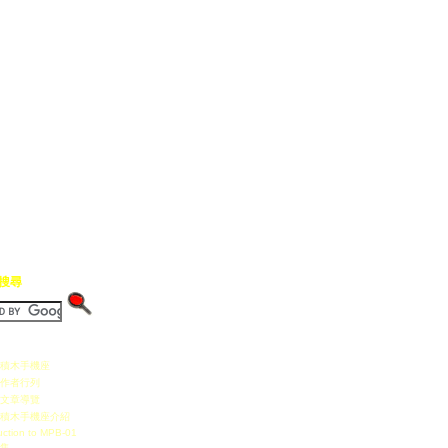
高搜尋
2 積木手機座
作者行列
文章導覽
1 積木手機座介紹
uction to MPB-01
集