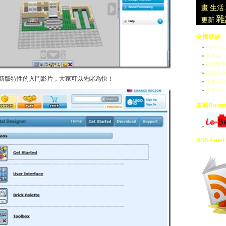
畫
生活
雜
更新
交換連結
芬的手工
敗家誌
硬是要學
簡單生活Ea
新版特性的入門影片，大家可以先睹為快！
免費訊息
高登工作
本站Banne
RSS Feed