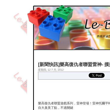
將積木賦
[新聞快訊]樂高復仇者聯盟雷神- 
星期四, 12 7 月, 2012
樂高復仇者聯盟遊戲系列，雷神登場！雷神托爾平
自大臭美了點，不過關鍵