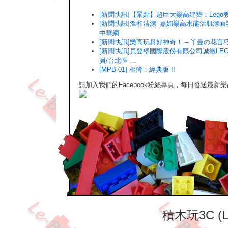
[新聞快訊]【景點】超巨大樂高建築：Lego
[新聞快訊]溫和清潔–嘉媚樂高水能活肌潔面
中華網
[新聞快訊]樂高玩具好神奇！ – 丫曼の花言
[新聞快訊]貝登堡國際股份有限公司誠徵LE
員/台北區 …
[MPB-01] 相簿：經典版 II
請加入我們的Facebook粉絲專頁，每日發送最新
積木玩3C (