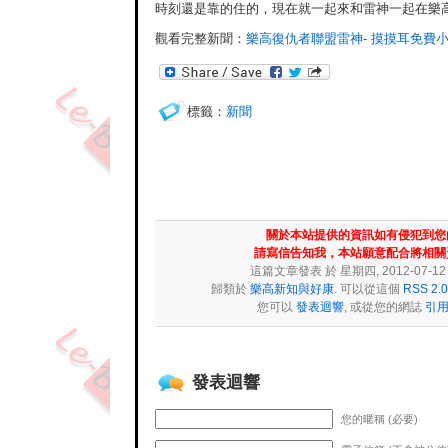
時刻還是靠的住的，現在就一起來和雷神一起在樂高
觀看完整新聞：
樂高復仇者聯盟雷神- 摸摸耳免費
標籤：
新聞
關於本站提供的資訊如有侵犯到您
請寫信告知我，本站願意配合將相關
這篇文章發表 於 星期四, 2012-07-12 at
歸類於
樂高新知與好康
. 可以從這個
RSS 2.0
您可以
發表迴響
, 或從您的網誌
引
發表迴響
您的暱稱 (必要)