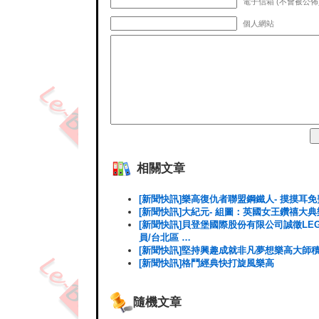
電子信箱 (不會被公佈)
個人網站
相關文章
[新聞快訊]樂高復仇者聯盟鋼鐵人- 摸摸耳
[新聞快訊]大紀元- 組圖：英國女王鑽禧大
[新聞快訊]貝登堡國際股份有限公司誠徵LE
員/台北區 …
[新聞快訊]堅持興趣成就非凡夢想樂高大師
[新聞快訊]格鬥經典快打旋風樂高
隨機文章