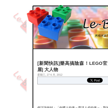
將積木賦
[新聞快訊]樂高搞陰森！LEGO
屋| 大人物
星期三, 27 6 月, 2012
俗話說的好：「中國人怕鬼～西洋人也怕鬼～」對