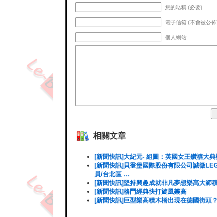
您的暱稱 (必要)
電子信箱 (不會被公佈)
個人網站
相關文章
[新聞快訊]大紀元- 組圖：英國女王鑽禧大
[新聞快訊]貝登堡國際股份有限公司誠徵LE
員/台北區 …
[新聞快訊]堅持興趣成就非凡夢想樂高大師
[新聞快訊]格鬥經典快打旋風樂高
[新聞快訊]巨型樂高積木橋出現在德國街頭？！