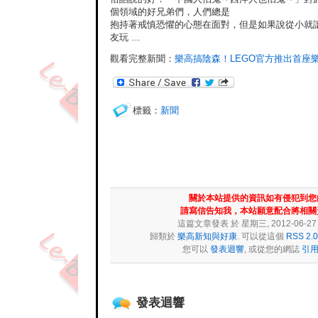
個領域的好兄弟們，人們總是
抱持著戒慎恐懼的心態在面對，但是如果說從小就
友玩 …
觀看完整新聞：
樂高搞陰森！LEGO官方推出首座樂
標籤：
新聞
關於本站提供的資訊如有侵犯到您
請寫信告知我，本站願意配合將相關
這篇文章發表 於 星期三, 2012-06-27 at
歸類於
樂高新知與好康
. 可以從這個
RSS 2.0
您可以
發表迴響
, 或從您的網誌
引
發表迴響