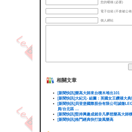
您的暱稱 (必要)
電子信箱 (不會被公佈)
個人網站
相關文章
[新聞快訊]樂高大師來台積木堆出101
[新聞快訊]大紀元- 組圖：英國女王鑽禧大
[新聞快訊]貝登堡國際股份有限公司誠徵LE
員/台北區 …
[新聞快訊]堅持興趣成就非凡夢想樂高大師
[新聞快訊]格鬥經典快打旋風樂高