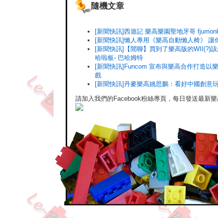
隨機文章
[新聞快訊]西遊記 樂高樂園聖地牙哥 fjumonk
[新聞快訊]懶人專用《樂高自動懶人椅》 
[新聞快訊]【閒聊】買到了樂高版的WII(?)
哈啦板- 巴哈姆特
[新聞快訊]Funcom 宣布與樂高合作打造
戲
[新聞快訊]丹麥樂高姚思鵬：看好中國創意
請加入我們的Facebook粉絲專頁，每日發送最新