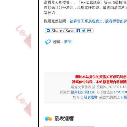
高機器人相撲賽」、「RFID感應賽」等三項競技項
度頗高且競爭激烈，現場驚呼連連。最後由清雲科
霖技術 …
觀看完整新聞：
德霖資工系展現實力, 競賽得獎如
標籤：
新聞
關於本站提供的資訊如有侵犯到您
請寫信告知我，本站願意配合將相關
這篇文章發表 於 星期四, 2012-01-12 at
歸類於
樂高新知與好康
. 可以從這個
RSS 2.0
您可以
發表迴響
, 或從您的網誌
引
發表迴響